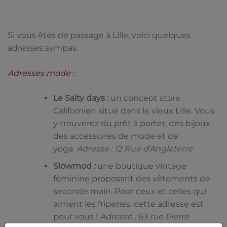
Si vous êtes de passage à Lille, voici quelques
adresses sympas.
Adresses mode :
Le Salty days :
un concept store
Californien situé dans le vieux Lille. Vous
y trouverez du prêt à porter, des bijoux,
des accessoires de mode et de
yoga.
Adresse : 12 Rue d’Angleterre
Slowmod
:
une boutique vintage
féminine proposant des vêtements de
seconde main. Pour ceux et celles qui
aiment les friperies, cette adresse est
pour vous !
Adresse : 63 rue Pierre