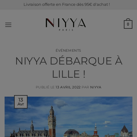
Passer
Livraison offerte en France dès 95€ d'achat !
au
contenu
0
ÉVÉNEMENTS
NIYYA DÉBARQUE À
LILLE !
PUBLIÉ LE
13 AVRIL 2022
PAR
NIYYA
13
Avr