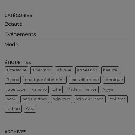
CATÉGORIES
Beauté
Événements
Mode
ÉTIQUETTES
accessoire
acier inox
Afrique
années 30
beauté
Bijoux
boutique éphémère
conseils mode
ethnique
jupe tube
kimono
Lille
Made in France
Niyya
peau
pop up store
skin care
soin du visage
stylisme
turban
Wax
ARCHIVES