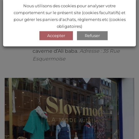
Mauroy
Nous utilisons des cookies pour analyser votre
Accesoir’in
: parce qu’une tenue n’est
comportement sur le présent site (cookies facultatifs) et
pour gérer les paniers d'achats, règlements etc (cookies
rien sans accessoires, vous trouverez
obligatoires)
forcément votre bonheur dans ce
magasin. Des chapeaux aux bijoux
Accepter
Refuser
créateurs, cet endroit est une réelle
caverne d’Ali baba.
Adresse : 35 Rue
Esquermoise