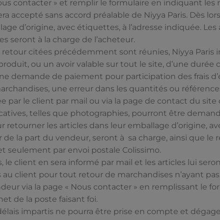
 Nous contacter » et remplir le formulaire en indiquant les
a accepté sans accord préalable de Niyya Paris. Dès lors,
lage d’origine, avec étiquettes, à l’adresse indiquée. Les 
es seront à la charge de l’acheteur.
de retour citées précédemment sont réunies, Niyya Paris i
roduit, ou un avoir valable sur tout le site, d’une durée d
 une demande de paiement pour participation des frais 
rchandises, une erreur dans les quantités ou références
ar le client par mail ou via la page de contact du site 
atives, telles que photographies, pourront être demand
r retourner les articles dans leur emballage d’origine, av
ur de la part du vendeur, seront à sa charge, ainsi que l
 et seulement par envoi postale Colissimo.
, le client en sera informé par mail et les articles lui sero
u client pour tout retour de marchandises n’ayant pas f
ndeur via la page « Nous contacter » en remplissant le fo
et de la poste faisant foi.
élais impartis ne pourra être prise en compte et dégage