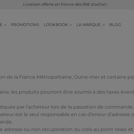
Livraison offerte en France dès 95€ d'achat !
E
PROMOTIONS
LOOKBOOK
LA MARQUE
BLOG
n de la France Métropolitaine, Outre-mer et certains pays à
aine, les produits pourront être soumis à des taxes évent
indiquée par l’acheteur lors de la passation de commande. C
cheteur est le seul responsable en cas d’erreur d’adress
ande.
e adresse ou non récupération du colis au point relais e