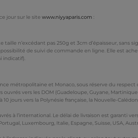
e jour sur le site
www.niyyaparis.com
:
ite taille n’excédant pas 250g et 3cm d’épaisseur, sans sig
c possibilité de suivi de commande en ligne. Elle est ache
 indicatif).
rance métropolitaine et Monaco, sous réserve du respect 
jours ouvrés vers les DOM (Guadeloupe, Guyane, Martinique
 10 jours vers la Polynésie française, la Nouvelle-Calédoni
ouvrés à l’international. Le délai de livraison est garanti v
Portugal, Luxembourg, Italie, Espagne, Suisse, USA, Aust