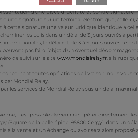
Accepter
Refuser
l’expéditeur via le Point Relais de dépose.
a présentation d’une pièce d’identité et contre signature
s d’une signature sur un terminal électronique, celle-ci, 
nt à cette signature une valeur juridique identique à cell
eminer les colis dans un délai de 3 jours ouvrés à partir
s internationales, le délai est de 3 à 6 jours ouvrés selo
 ne peuvent pas faire l’objet d’un éventuel dédommagem
éro de suivi sur le site
www.mondialrelay.fr
, à la rubriqu
r.
ns concernant toutes opérations de livraison, nous vous 
is par Mondial Relay.
ar les services de Mondial Relay sous un délai maximal 
sienne, il est possible de venir récupérer directement 
rgy (Square de la belle épine, 95800 Cergy), dans un dé
emis à la vente et un échange ou avoir sera alors propo