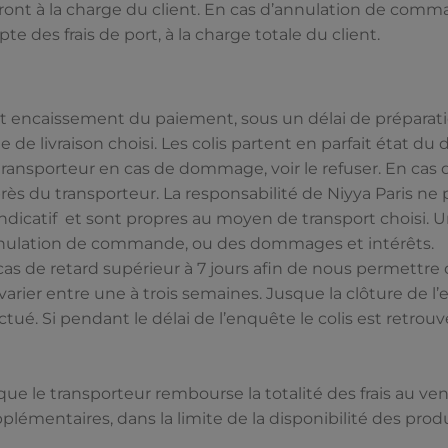
n seront à la charge du client. En cas d’annulation de co
e des frais de port, à la charge totale du client.
 encaissement du paiement, sous un délai de préparation
 livraison choisi. Les colis partent en parfait état du dép
e transporteur en cas de dommage, voir le refuser. En cas d
rès du transporteur. La responsabilité de Niyya Paris ne
e indicatif et sont propres au moyen de transport choisi. 
nulation de commande, ou des dommages et intérêts.
n cas de retard supérieur à 7 jours afin de nous permett
varier entre une à trois semaines. Jusque la clôture de 
tué. Si pendant le délai de l’enquête le colis est retro
t que le transporteur rembourse la totalité des frais au v
lémentaires, dans la limite de la disponibilité des produ