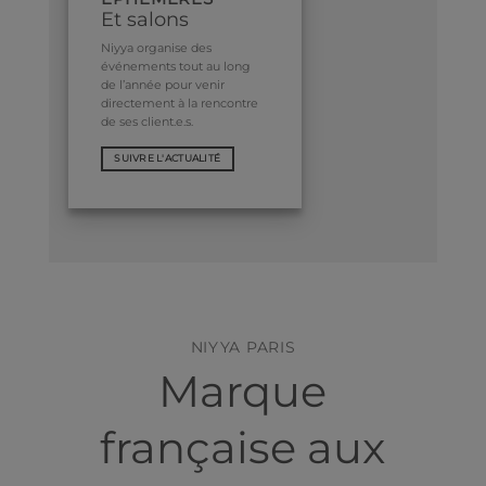
Et salons
Niyya organise des
événements tout au long
de l’année pour venir
directement à la rencontre
de ses client.e.s.
SUIVRE L'ACTUALITÉ
NIYYA PARIS
Marque
française aux