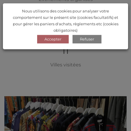
Nous utilisons des cookies pour analyser votre
+5000
comportement sur le présent site (cookies facultatifs) et
pour gérer les paniers d'achats, règlements etc (cookies
obligatoires)
Client.e.s
Accepter
Refuser
11
Villes visitées