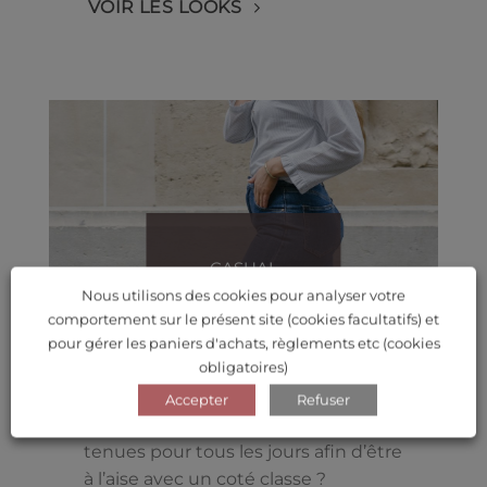
VOIR LES LOOKS
CASUAL
CHIC
Nous utilisons des cookies pour analyser votre
comportement sur le présent site (cookies facultatifs) et
pour gérer les paniers d'achats, règlements etc (cookies
obligatoires)
Accepter
Refuser
Vous recherchez des idées de
tenues pour tous les jours afin d’être
à l’aise avec un coté classe ?