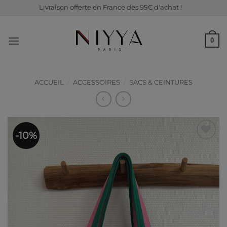
Passer
Livraison offerte en France dès 95€ d'achat !
au
contenu
0
ACCUEIL
/
ACCESSOIRES
/
SACS & CEINTURES
-10%
Ajouter
à ma
liste de
souhaits