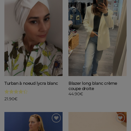
Ajouter
Ajouter
à ma
à ma
liste de
liste de
souhaits
souhaits
Turban à noeud lycra blanc
Blazer long blanc crème
coupe droite
44.90
€
Note
4.33
21.90
€
sur 5
Ajouter
Ajouter
à ma
à ma