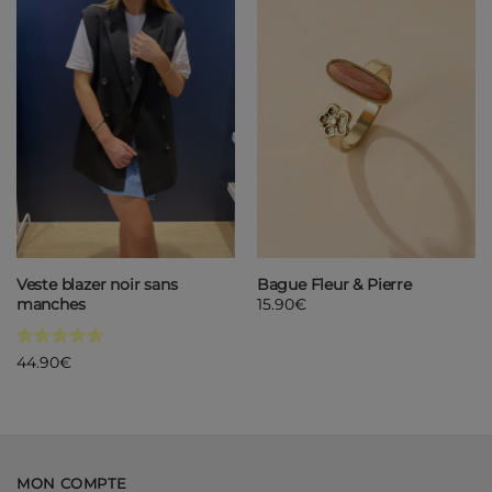
liste de
liste de
souhaits
souhaits
Veste blazer noir sans
Bague Fleur & Pierre
manches
15.90
€
Note
5
sur
44.90
€
5
MON COMPTE