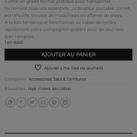
il offre un grand format pratique pour transporter
facilement tous vos essentiels : ordinateur portable, carnet,
portefeuille, trousse de maquillage ou affaires de plage.
À la fois tendance et fonctionnel, ce cabas deviendra
rapidement votre compagnon préféré pour les journées
bien remplies.
1 en stock
AJOUTER AU PANIER
Ajouter à ma liste de souhaits
Catégories :
Accessoires
,
Sacs & Ceintures
Étiquettes :
rayé
,
riviera
,
sac cabas