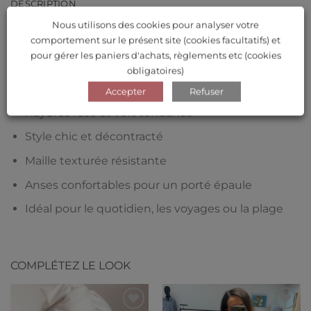
DESCRIPTION
Nous utilisons des cookies pour analyser votre
AVIS (0)
comportement sur le présent site (cookies facultatifs) et
pour gérer les paniers d'achats, règlements etc (cookies
Pourquoi on l’aime
obligatoires)
Grand format pratique
Accepter
Refuser
Rayures rose et vert tendance
Style chic et décontracté
Maille texturée résistante
Anses confortables pour un porté épaule
Idéal pour le quotidien, les voyages ou la plage
COMPLÉTEZ LE LOOK