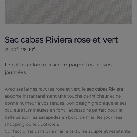
Sac cabas Riviera rose et vert
Le
Le
29.90
€
26.90
€
prix
prix
initial
actuel
était :
est :
Le cabas coloré qui accompagne toutes vos
29.90€.
26.90€.
journées
Avec ses larges rayures rose et vert, le
sac cabas Riviera
apporte instantanément une touche de fraîcheur et de
bonne humeur à vos tenues. Son design graphique et ses
couleurs lumineuses en font l’accessoire parfait pour la
belle saison, les escapades en bord de mer, les journées
shopping ou le quotidien.
Confectionné dans une maille texturée souple et résistante,