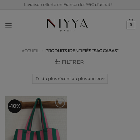
Passer
Livraison offerte en France dès 95€ d'achat !
au
contenu
0
ACCUEIL
/
PRODUITS IDENTIFIÉS “SAC CABAS”
FILTRER
-10%
Ajouter
à ma
liste de
souhaits