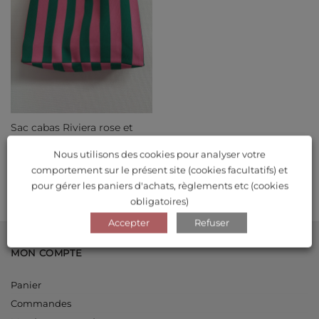
Sac cabas Riviera rose et
vert
Le
Le
29.90
€
26.90
€
Nous utilisons des cookies pour analyser votre
prix
prix
comportement sur le présent site (cookies facultatifs) et
initial
actuel
était :
est :
pour gérer les paniers d'achats, règlements etc (cookies
29.90€.
26.90€.
obligatoires)
Accepter
Refuser
MON COMPTE
Panier
Commandes