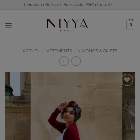
Passer
Livraison offerte en France dès 95€ d'achat !
au
contenu
0
ACCUEIL
/
VÊTEMENTS
/
KIMONOS & GILETS
Ajouter
à ma
liste de
souhaits