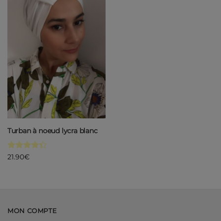
à ma
liste de
souhaits
Turban à noeud lycra blanc
Note
4.33
21.90
€
sur 5
MON COMPTE