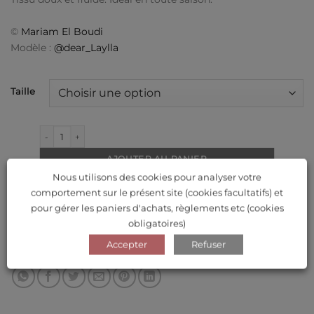
©
Mariam El Boudi
Modèle :
@dear_Laylla
Taille
quantité de Kimono lycra bordeaux
AJOUTER AU PANIER
Nous utilisons des cookies pour analyser votre
comportement sur le présent site (cookies facultatifs) et
Ajouter à ma liste de souhaits
pour gérer les paniers d'achats, règlements etc (cookies
obligatoires)
Catégories :
Kimonos & Gilets
,
Vêtements
Accepter
Refuser
Étiquettes :
bordeaux
,
kimono
,
long
,
lycra