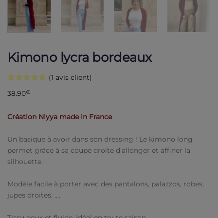
Kimono lycra bordeaux
(
1
avis client)
Noté
1
5
sur
38.90
€
5 basé sur
notation
client
Création Niyya made in France
Un basique à avoir dans son dressing ! Le kimono long
permet grâce à sa coupe droite d’allonger et affiner la
silhouette.
Modèle facile à porter avec des pantalons, palazzos, robes,
jupes droites, ….
Tissu doux et fluide. Idéal en toute saison.