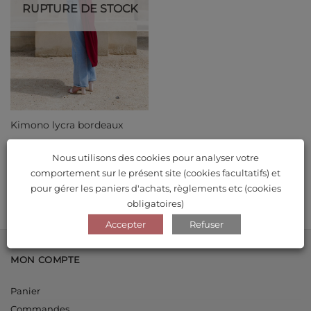
RUPTURE DE STOCK
Kimono lycra bordeaux
Nous utilisons des cookies pour analyser votre
Note
5
sur
38.90
€
comportement sur le présent site (cookies facultatifs) et
5
pour gérer les paniers d'achats, règlements etc (cookies
obligatoires)
Accepter
Refuser
MON COMPTE
Panier
Commandes