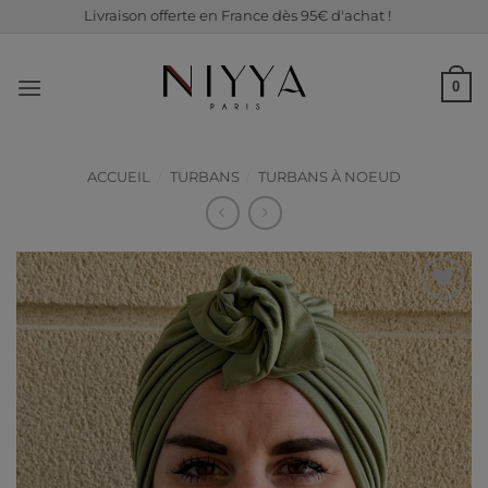
Passer
Livraison offerte en France dès 95€ d'achat !
au
contenu
0
ACCUEIL
/
TURBANS
/
TURBANS À NOEUD
Ajouter
à ma
liste de
souhaits