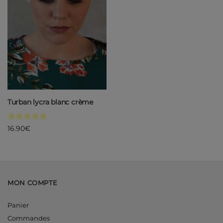
Turban lycra blanc crème
Note
5
sur
16.90
€
5
MON COMPTE
Panier
Commandes