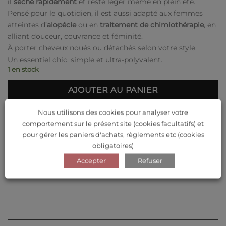
il
sèche rapidement
et reste léger même en plein été.
Pensé pour le quotidien, il est aussi adapté aux femmes
atteintes d’
alopécie
ou en
traitement de chimiothérapie
, en
alliant douceur, couvrance et féminité.
À porter cheveux noués ou détachés selon votre style.
Un essentiel chic, simple et ultra-polyvalent.
1 en stock
AJOUTER AU PANIER
Nous utilisons des cookies pour analyser votre
Ajouter à ma liste de souhaits
comportement sur le présent site (cookies facultatifs) et
Catégories :
Accessoires
,
Turbans
,
Turbans à noeud
pour gérer les paniers d'achats, règlements etc (cookies
obligatoires)
Étiquettes :
kaki
,
lycra
,
noeud
,
pastel
,
turban
Accepter
Refuser