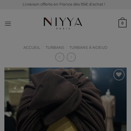
Passer
Livraison offerte en France dès 95€ d'achat !
au
contenu
0
ACCUEIL
/
TURBANS
/
TURBANS À NOEUD
Ajouter
à ma
liste de
souhaits