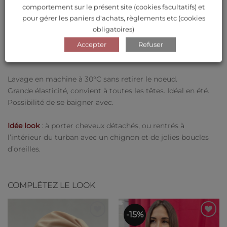
comportement sur le présent site (cookies facultatifs) et
pour gérer les paniers d'achats, règlements etc (cookies
obligatoires)
DESCRIPTION
Accepter
Refuser
AVIS (0)
Lavage en machine à 30°C sans retirer le noeud.
Grande élasticité, convient à toutes les têtes. Idéal en été.
Possibilité de se baigner avec.
Idée look
: à porter cheveux détachés, ou rentrés à
l’intérieur du turban avec un chignon et de jolies boucles
d’oreilles.
COMPLÉTEZ LE LOOK
-15%
Ajouter
Ajouter