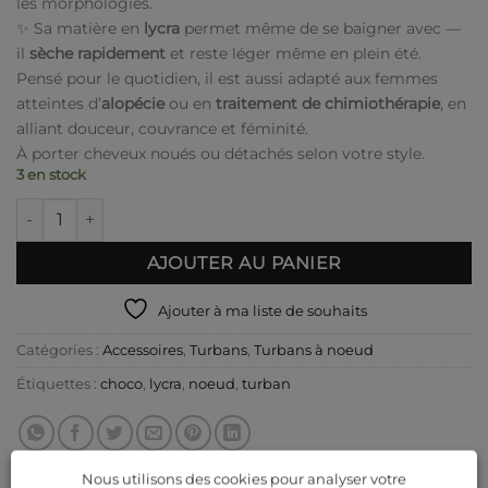
les morphologies.
✨ Sa matière en
lycra
permet même de se baigner avec —
il
sèche rapidement
et reste léger même en plein été.
Pensé pour le quotidien, il est aussi adapté aux femmes
atteintes d’
alopécie
ou en
traitement de chimiothérapie
, en
alliant douceur, couvrance et féminité.
À porter cheveux noués ou détachés selon votre style.
3 en stock
quantité de Turban à noeud lycra choco
AJOUTER AU PANIER
Ajouter à ma liste de souhaits
Catégories :
Accessoires
,
Turbans
,
Turbans à noeud
Étiquettes :
choco
,
lycra
,
noeud
,
turban
Nous utilisons des cookies pour analyser votre