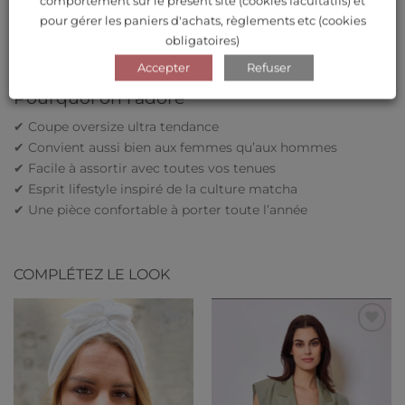
comportement sur le présent site (cookies facultatifs) et
DESCRIPTION
pour gérer les paniers d'achats, règlements etc (cookies
obligatoires)
AVIS (0)
Accepter
Refuser
Pourquoi on l’adore
✔ Coupe oversize ultra tendance
✔ Convient aussi bien aux femmes qu’aux hommes
✔ Facile à assortir avec toutes vos tenues
✔ Esprit lifestyle inspiré de la culture matcha
✔ Une pièce confortable à porter toute l’année
COMPLÉTEZ LE LOOK
Ajouter
Ajouter
à ma
à ma
liste de
liste de
souhaits
souhaits