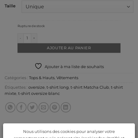
Taille
Rupture de stock
quantité de T-shirt blanc oversize Matcha
AJOUTER AU PANIER
Ajouter à ma liste de souhaits
Catégories :
Tops & Hauts
,
Vêtements
Étiquettes :
oversize
,
t-shirt long
,
t-shirt Matcha Club
,
t-shirt
mixte
,
t-shirt oversize blanc
Nous utilisons des cookies pour analyser votre