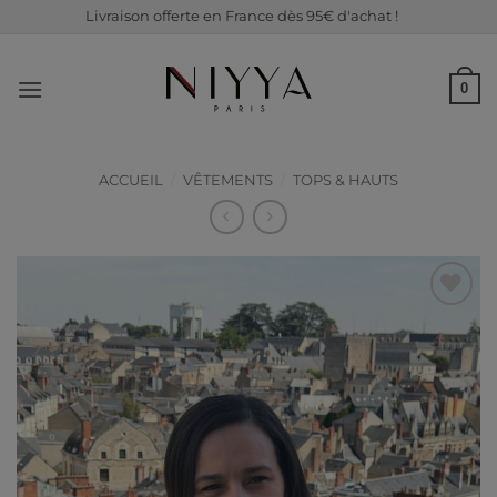
Passer
Livraison offerte en France dès 95€ d'achat !
au
contenu
0
ACCUEIL
/
VÊTEMENTS
/
TOPS & HAUTS
Ajouter
à ma
liste de
souhaits