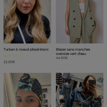
Turban à noeud plissé blanc
Blazer sans manches
oversize vert d’eau
44.90
€
Note
22.00
€
1
sur
5
Ajouter
Ajouter
à ma
à ma
liste de
liste de
souhaits
souhaits