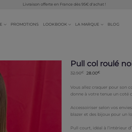
Livraison offerte en France dès 95€ d'achat !
E
PROMOTIONS
LOOKBOOK
LA MARQUE
BLOG
Pull col roulé no
Le
Le
32.90
€
28.00
€
prix
prix
Ajouter
initial
actuel
à ma
était :
est :
Vous allez craquer pour son c
liste de
32.90€.
28.00€.
souhaits
donne à votre tenue un coté c
Accessoiriser selon vos envie
blazer et des bijoux pour un l
Pull court, idéal à l’intérieur