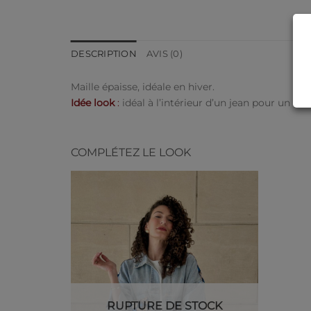
DESCRIPTION
AVIS (0)
Maille épaisse, idéale en hiver.
Idée look
:
idéal à l’intérieur d’un jean pour un lo
COMPLÉTEZ LE LOOK
Ajouter
à ma
liste de
souhaits
RUPTURE DE STOCK