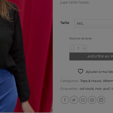
jupe taille haute.
Taille
Rupture de stock
quantité de Pull col roulé noir
AJOUTER AU 
Ajouter à ma lis
Catégories :
Tops & Hauts
,
Vêtem
Étiquettes :
col roulé
,
noir
,
pull
,