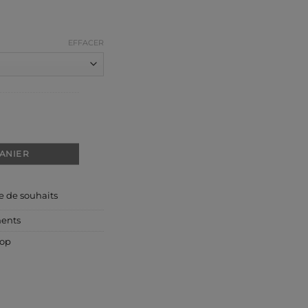
EFFACER
PANIER
te de souhaits
ents
top