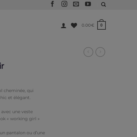
0
0.00
€
ir
ol cheminée, qui
hic et élégant.
s avec une veste
ook « working girl »
 d’un pantalon ou d’une