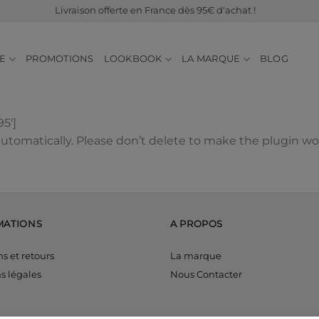
Livraison offerte en France dès 95€ d'achat !
E
PROMOTIONS
LOOKBOOK
LA MARQUE
BLOG
5′]
utomatically. Please don’t delete to make the plugin wo
MATIONS
A PROPOS
ns et retours
La marque
s légales
Nous Contacter