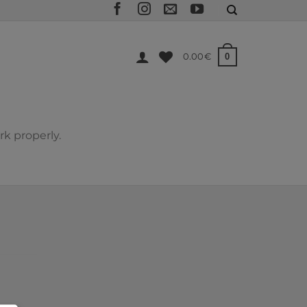
0
0.00
€
rk properly.