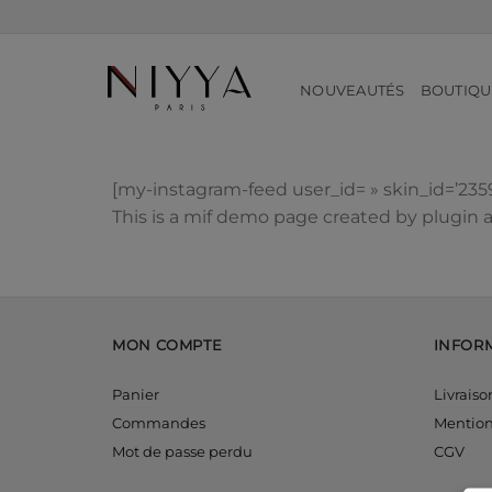
Passer
au
contenu
NOUVEAUTÉS
BOUTIQU
[my-instagram-feed user_id= » skin_id=’2359
This is a mif demo page created by plugin a
MON COMPTE
INFOR
Panier
Livraiso
Commandes
Mention
Mot de passe perdu
CGV