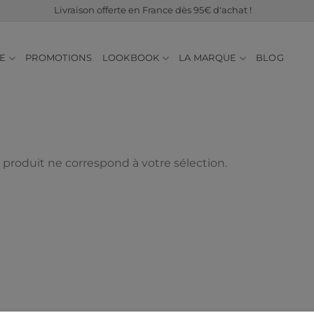
Livraison offerte en France dès 95€ d'achat !
E
PROMOTIONS
LOOKBOOK
LA MARQUE
BLOG
produit ne correspond à votre sélection.