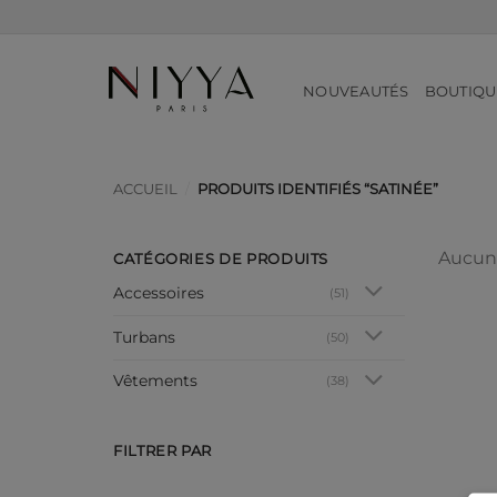
Passer
au
contenu
NOUVEAUTÉS
BOUTIQU
ACCUEIL
/
PRODUITS IDENTIFIÉS “SATINÉE”
Aucun 
CATÉGORIES DE PRODUITS
Accessoires
(51)
Turbans
(50)
Vêtements
(38)
FILTRER PAR