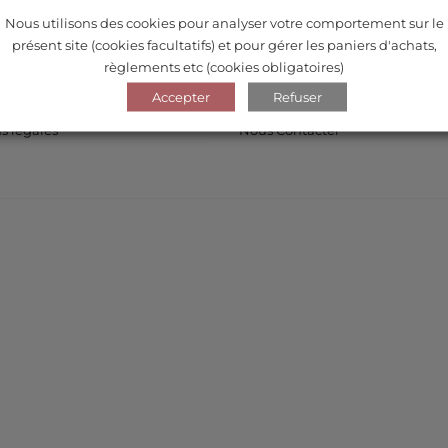
Nous utilisons des cookies pour analyser votre comportement sur le
présent site (cookies facultatifs) et pour gérer les paniers d'achats,
MATIONS
A PROPOS
règlements etc (cookies obligatoires)
Accepter
Refuser
ns et retours
La marque
s légales
Nous Contacter