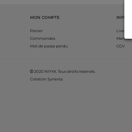
MON COMPTE
INFOR
Panier
Livraiso
Commandes
Mention
Mot de passe perdu
CGV
2020 NIYYA. Tous droits réservés.
Création Synexta