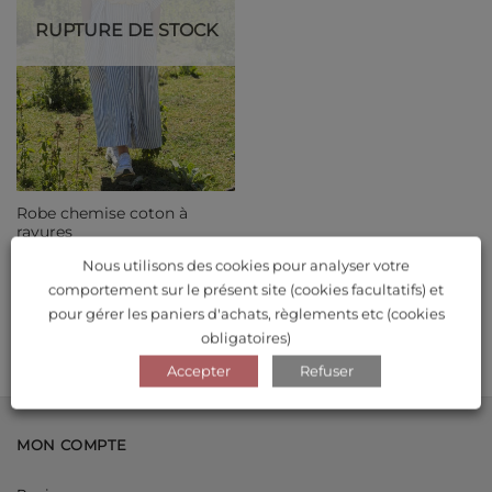
RUPTURE DE STOCK
Robe chemise coton à
rayures
Nous utilisons des cookies pour analyser votre
comportement sur le présent site (cookies facultatifs) et
Note
5
sur
Le
Le
45.00
€
40.50
€
prix
prix
5
pour gérer les paniers d'achats, règlements etc (cookies
initial
actuel
était :
est :
obligatoires)
45.00€.
40.50€.
Accepter
Refuser
MON COMPTE