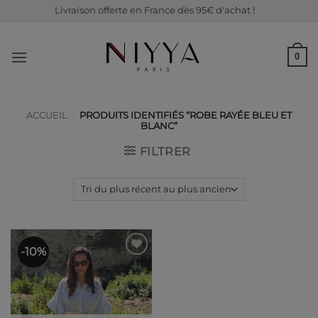
Passer
Livraison offerte en France dès 95€ d'achat !
au
contenu
0
ACCUEIL
/
PRODUITS IDENTIFIÉS “ROBE RAYÉE BLEU ET
BLANC”
FILTRER
-10%
Ajouter
à ma
liste de
souhaits