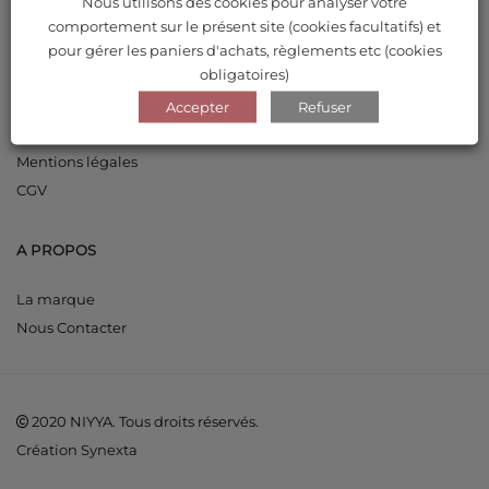
Nous utilisons des cookies pour analyser votre
Mot de passe perdu
comportement sur le présent site (cookies facultatifs) et
pour gérer les paniers d'achats, règlements etc (cookies
obligatoires)
INFORMATIONS
Accepter
Refuser
Livraisons et retours
Mentions légales
CGV
A PROPOS
La marque
Nous Contacter
2020 NIYYA. Tous droits réservés.
Création Synexta