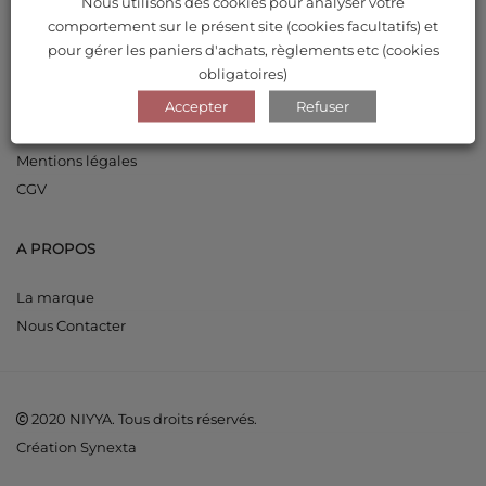
Nous utilisons des cookies pour analyser votre
Mot de passe perdu
comportement sur le présent site (cookies facultatifs) et
pour gérer les paniers d'achats, règlements etc (cookies
obligatoires)
INFORMATIONS
Accepter
Refuser
Livraisons et retours
Mentions légales
CGV
A PROPOS
La marque
Nous Contacter
2020 NIYYA. Tous droits réservés.
Création Synexta