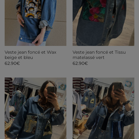
Veste jean foncé et Wax
Veste jean foncé et Tissu
beige et bleu
matelassé vert
62.90
€
62.90
€
Ajouter
Ajouter
à ma
à ma
liste de
liste de
souhaits
souhaits