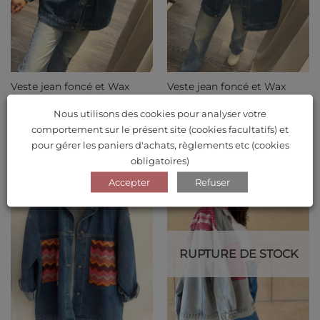
Veste jean foncé et Wax
Veste jean foncé et Wax
floral choco et beige
Galaxy bleu
62.90
€
62.90
€
Nous utilisons des cookies pour analyser votre
comportement sur le présent site (cookies facultatifs) et
pour gérer les paniers d'achats, règlements etc (cookies
obligatoires)
Accepter
Refuser
Ajouter
Ajouter
à ma
à ma
liste de
liste de
souhaits
souhaits
RUPTURE DE STOCK