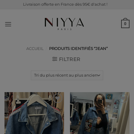
Passer
Livraison offerte en France dès 95€ d'achat !
au
contenu
0
ACCUEIL
/
PRODUITS IDENTIFIÉS “JEAN”
FILTRER
Ajouter
Ajouter
à ma
à ma
liste de
liste de
souhaits
souhaits