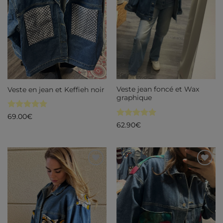
Veste jean foncé et Wax
Veste en jean et Keffieh noir
graphique
Note
5
sur
69.00
€
5
Note
5
sur
62.90
€
5
Ajouter
Ajouter
à ma
à ma
liste de
liste de
souhaits
souhaits