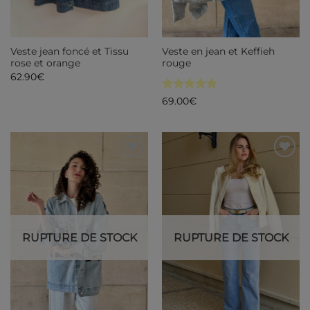
Veste jean foncé et Tissu
Veste en jean et Keffieh
rose et orange
rouge
62.90
€
Note
5
sur
69.00
€
5
Ajouter
Ajouter
à ma
à ma
liste de
liste de
souhaits
souhaits
RUPTURE DE STOCK
RUPTURE DE STOCK