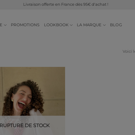
Livraison offerte en France dès 95€ d'achat !
E
PROMOTIONS
LOOKBOOK
LA MARQUE
BLOG
Voici l
Ajouter
à ma
liste de
souhaits
RUPTURE DE STOCK