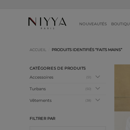
Passer
au
contenu
NOUVEAUTÉS
BOUTIQU
ACCUEIL
/
PRODUITS IDENTIFIÉS “FAITS MAINS”
CATÉGORIES DE PRODUITS
Accessoires
(51)
Turbans
(50)
Vêtements
(38)
FILTRER PAR