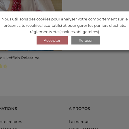
Nous utilisons des cookies pour analyser votre comportement sur le
présent site (cookies facultatifs) et pour gérer les paniers d'achats,
règlements etc (cookies obligatoires)
Accepter
Refuser
u keffieh Palestine
5
MATIONS
A PROPOS
ns et retours
La marque