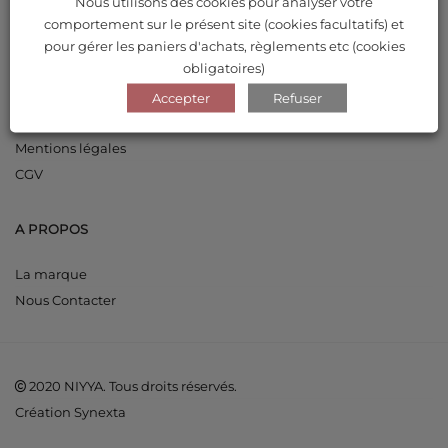
Nous utilisons des cookies pour analyser votre
Mot de passe perdu
comportement sur le présent site (cookies facultatifs) et
pour gérer les paniers d'achats, règlements etc (cookies
obligatoires)
INFORMATIONS
Accepter
Refuser
Livraisons et retours
Mentions légales
CGV
A PROPOS
La marque
Nous Contacter
2020 NIYYA. Tous droits réservés.
Création Synexta